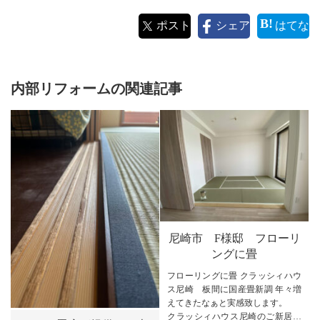
ポスト
シェア
はてな
内部リフォームの関連記事
尼崎市 F様邸 フローリ
ングに畳
フローリングに畳 クラッシィハウ
ス尼崎 板間に国産畳新調 年々増
えてきたなぁと実感致します。
クラッシィハウス尼崎のご新居へ