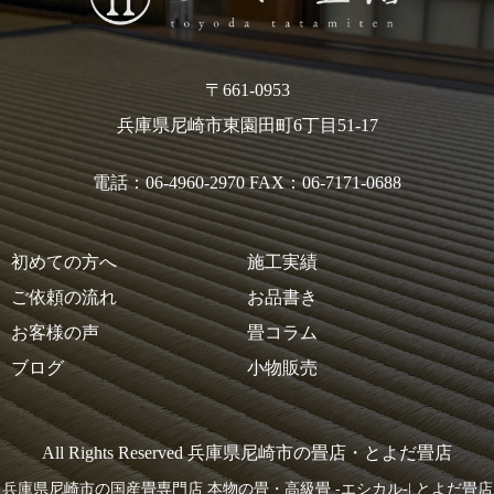
〒661-0953
兵庫県尼崎市東園田町6丁目51-17
電話：06-4960-2970 FAX：06-7171-0688
初めての方へ
施工実績
ご依頼の流れ
お品書き
お客様の声
畳コラム
ブログ
小物販売
All Rights Reserved 兵庫県尼崎市の畳店・とよだ畳店
兵庫県尼崎市の国産畳専門店 本物の畳・高級畳 -エシカル-| とよだ畳店