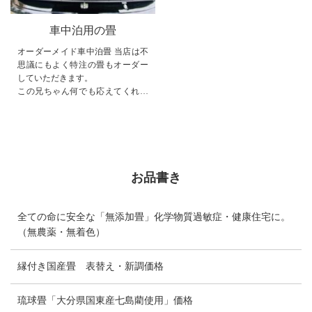
車中泊用の畳
オーダーメイド車中泊畳 当店は不
思議にもよく特注の畳もオーダー
していただきます。
この兄ちゃん何でも応えてくれそ
うな顔してる！と思って頂けてる
のでしょうか笑
嬉しいです。何でも可能な...
お品書き
全ての命に安全な「無添加畳」化学物質過敏症・健康住宅に。
（無農薬・無着色）
縁付き国産畳 表替え・新調価格
琉球畳「大分県国東産七島藺使用」価格