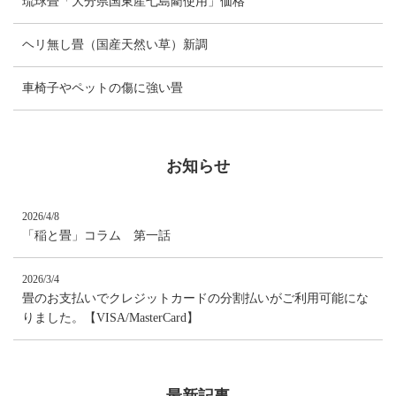
琉球畳「大分県国東産七島藺使用」価格
ヘリ無し畳（国産天然い草）新調
車椅子やペットの傷に強い畳
お知らせ
2026/4/8
「稲と畳」コラム 第一話
2026/3/4
畳のお支払いでクレジットカードの分割払いがご利用可能にな
りました。【VISA/MasterCard】
最新記事