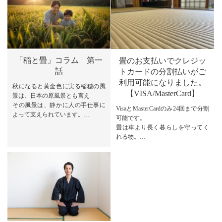
「稲と畳」コラム 第一
畳のお支払いでクレジッ
話
トカードの分割払いがご
利用可能になりました。
秋になると黄金色に実る稲穂の風
【VISA/MasterCard】
景は、日本の原風景とも言え
その風景は、静かに人の手仕事に
VisaとMasterCardのみ24回まで分割
よって支えられています。
可能です。
そんな稲ですが、実は私たちの暮
畳は車より長く暮らしを守ってく
らしの中で、もう一つ身近な形で
れる物。
使われてきました。
初期投資を負担のない支払い方法
それが「畳」です。
で。