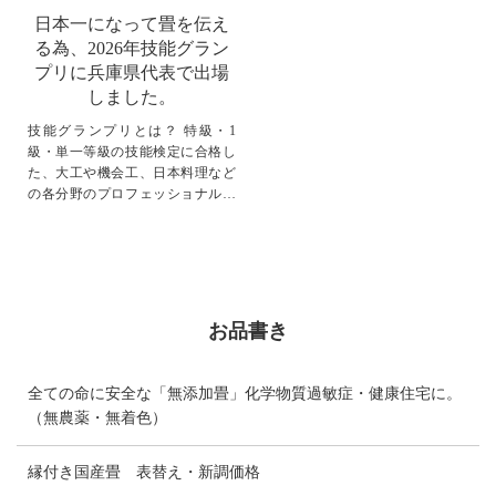
日本一になって畳を伝え
る為、2026年技能グラン
プリに兵庫県代表で出場
しました。
技能グランプリとは？ 特級・1
級・単一等級の技能検定に合格し
た、大工や機会工、日本料理など
の各分野のプロフェッショナルた
ちが、その卓越した技能を競い合
いあう、年齢制限のない熟練技能
士によ...
お品書き
全ての命に安全な「無添加畳」化学物質過敏症・健康住宅に。
（無農薬・無着色）
縁付き国産畳 表替え・新調価格