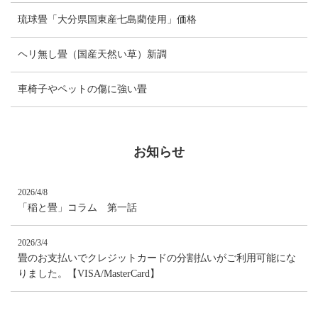
琉球畳「大分県国東産七島藺使用」価格
ヘリ無し畳（国産天然い草）新調
車椅子やペットの傷に強い畳
お知らせ
2026/4/8
「稲と畳」コラム 第一話
2026/3/4
畳のお支払いでクレジットカードの分割払いがご利用可能にな
りました。【VISA/MasterCard】