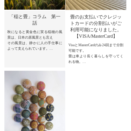
「稲と畳」コラム 第一
畳のお支払いでクレジッ
話
トカードの分割払いがご
利用可能になりました。
秋になると黄金色に実る稲穂の風
【VISA/MasterCard】
景は、日本の原風景とも言え
その風景は、静かに人の手仕事に
VisaとMasterCardのみ24回まで分割
よって支えられています。
可能です。
そんな稲ですが、実は私たちの暮
畳は車より長く暮らしを守ってく
らしの中で、もう一つ身近な形で
れる物。
使われてきました。
初期投資を負担のない支払い方法
それが「畳」です。
で。