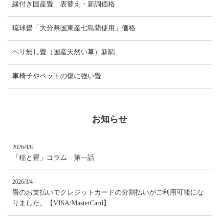
縁付き国産畳 表替え・新調価格
琉球畳「大分県国東産七島藺使用」価格
ヘリ無し畳（国産天然い草）新調
車椅子やペットの傷に強い畳
お知らせ
2026/4/8
「稲と畳」コラム 第一話
2026/3/4
畳のお支払いでクレジットカードの分割払いがご利用可能にな
りました。【VISA/MasterCard】